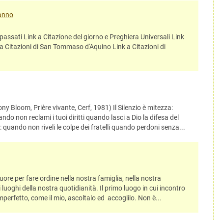
'anno
i passati Link a Citazione del giorno e Preghiera Universali Link
a Citazioni di San Tommaso d'Aquino Link a Citazioni di
y Bloom, Prière vivante, Cerf, 1981) Il Silenzio è mitezza:
do non reclami i tuoi diritti quando lasci a Dio la difesa del
 quando non riveli le colpe dei fratelli quando perdoni senza...
ore per fare ordine nella nostra famiglia, nella nostra
 luoghi della nostra quotidianità. Il primo luogo in cui incontro
e imperfetto, come il mio, ascoltalo ed accoglilo. Non è...