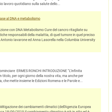
mio lavoro quotidiano sulla salute dello...
base al DNA e metabolismo
azione con DNA Metabolismo Cure del cancro ritagliate su
tiche responsabili della malattia, di quel tumore in quel preciso
di Antonio Iavarone ed Anna Lasorella nella Columbia University
 Ricominciare ERMES RONCHI INTRODUZIONE “L’infinita
 titolo, per ogni giorno della nostra vita, ma anche per
na, che mette insieme le Edizioni Romena e le Parole e...
itigazione dei cambiamenti climatici (dell'Agenzia Europea
ica 18/09/2019 Il cambiamento climatico è già in atto ed è