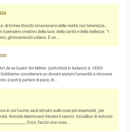
ezza
 di Ermes Ronchi Innamorarsi della realtà con tenerezza ,
il pensiero creativo della luce, della carità e della bellezza. “I
no, gli innamorati volano. È un...
orpo
t de se Guérir Soi Même (sottotitoli in italiano) IL VERO
o Dobbiamo considerare un dovere aiutare l'umanità a ritrovare
sto si potrà parlare di pace, di...
 in cui l’uomo sarà istruito sulle cose più essenziali, per
elicità. Romolo Mantovani Vincere il cancro Excalibur di Antonio
________________ Ecco, faccio una cosa...