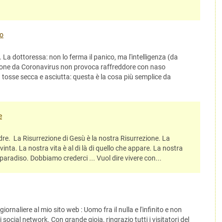
io
 La dottoressa: non lo ferma il panico, ma l'intelligenza (da
zione da Coronavirus non provoca raffreddore con naso
tosse secca e asciutta: questa è la cosa più semplice da
e
adre. La Risurrezione di Gesù è la nostra Risurrezione. La
vinta. La nostra vita è al di là di quello che appare. La nostra
 paradiso. Dobbiamo crederci ... Vuol dire vivere con...
 giornaliere al mio sito web : Uomo fra il nulla e l'infinito e non
i social network. Con grande gioia, ringrazio tutti i visitatori del