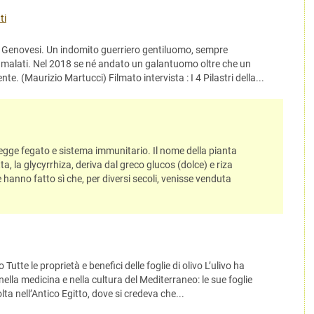
ti
pe Genovesi. Un indomito guerriero gentiluomo, sempre
i malati. Nel 2018 se né andato un galantuomo oltre che un
te. (Maurizio Martucci) Filmato intervista : I 4 Pilastri della...
otegge fegato e sistema immunitario. Il nome della pianta
a, la glycyrrhiza, deriva dal greco glucos (dolce) e riza
 hanno fatto sì che, per diversi secoli, venisse venduta
o Tutte le proprietà e benefici delle foglie di olivo L’ulivo ha
lla medicina e nella cultura del Mediterraneo: le sue foglie
lta nell’Antico Egitto, dove si credeva che...