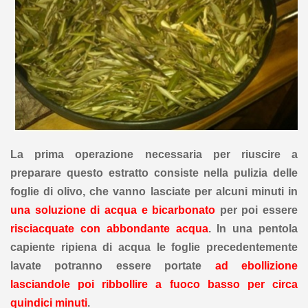
La prima operazione necessaria per riuscire a
preparare questo estratto consiste nella pulizia delle
foglie di olivo, che vanno lasciate per alcuni minuti in
una soluzione di acqua e bicarbonato
per poi essere
risciacquate con abbondante acqua
. In una pentola
capiente ripiena di acqua le foglie precedentemente
lavate potranno essere portate
ad ebollizione
lasciandole poi ribbollire a fuoco basso per circa
quindici minuti
.