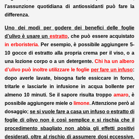
l’assunzione quotidiana di antiossidanti può fare la
differenza.
Uno dei modi per godere dei benefici delle foglie
d’ulivo è usare un
estratto
, che può essere acquistato
in erboristeria.
Per esempio, è possibile aggiungere 5-
10 gocce di estratto alla propria crema per il viso, o a
una lozione corpo o a un detergente.
Chi ha un albero
d’ulivo può inoltre utilizzare le foglie
per fare un infuso
:
dopo averle lavate, bisogna farle essiccare in forno,
tritarle e lasciarle in infusione in acqua bollente per
almeno 10 minuti. Se il sapore risulta troppo
amaro
, è
possibile aggiungere miele o
limone
. Attenzione però al
dosaggio;
se si vuole fare a casa un infuso o estratto di
foglie di olivo non è così semplice e si rischia che il
procedimento sbagliato non abbia gli effetti positivi
desiderati, oltre al rischio di assumere dosi eccessive.