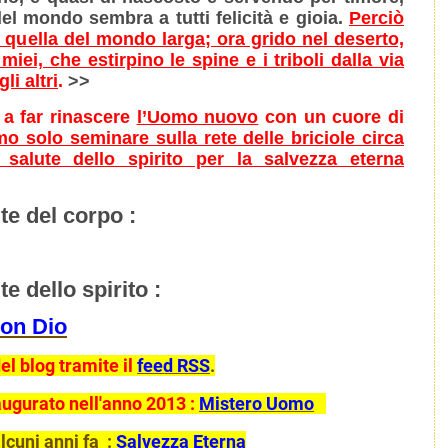
el mondo sembra a tutti felicità e gioia.
Perciò
 e quella del mondo larga; ora grido nel deserto,
iei, che estirpino le spine e i triboli dalla via
li altri
.
>>
 a far rinascere
l’Uomo nuovo
con un cuore di
mo solo seminare sulla rete delle briciole circa
salute dello spirito per la salvezza eterna
te del corpo :
e dello spirito :
 con Dio
el blog tramite il
feed RSS
.
naugurato nell'anno 2013 :
Mistero Uomo
alcuni anni fa :
Salvezza Eterna