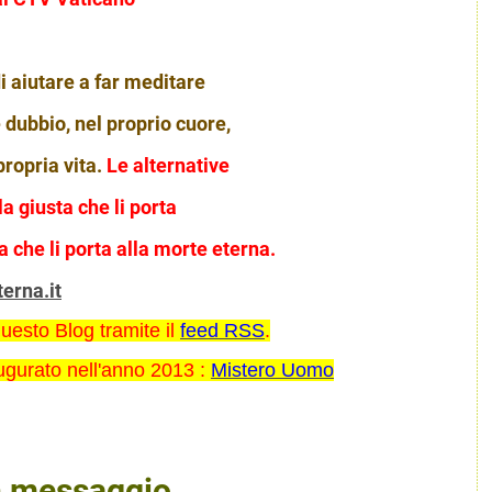
di aiutare a far meditare
e dubbio, nel proprio cuore,
propria vita.
Le alternative
la giusta che li
porta
a che li porta alla morte eterna
.
erna.it
 questo Blog tramite il
feed RSS
.
naugurato nell'anno 2013 :
Mistero Uomo
n messaggio