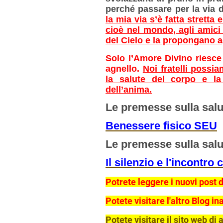
perché passare per la via d
la mia via s’è fatta stretta
cioè nel mondo, agli amici m
del Cielo e la propongano ag
Solo l’Amore Divino riesce
agnello.
Noi fratelli possia
la salute del corpo e la 
dell’anima.
Le premesse sulla salu
Benessere fisico SEU
Le premesse sulla salut
Il silenzio e l'incontro
Potrete leggere i nuovi post d
Potete visitare l'altro Blog i
Potete visitare il sito web di 