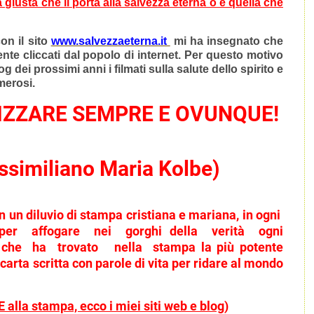
a giusta che li
porta alla salvezza eterna o è quella che
on il sito
www.salvezzaeterna.it
mi ha insegnato che
nte cliccati dal popolo di internet. Per questo motivo
og dei prossimi anni i filmati sulla salute dello spirito e
merosi.
IZZARE SEMPRE E OVUNQUE!
ssimiliano Maria Kolbe)
n un diluvio di stampa cristiana e mariana, in ogni
per affogare nei gorghi della verità ogni
 che ha trovato nella stampa la più potente
carta scritta con parole di vita per ridare al mondo
 alla stampa, ecco i miei siti web e blog
)