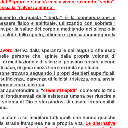
 del Signore e riuscirà così a vivere secondo “verità”,
ossia la “salvezza eterna”
.
imento di questa "libertà" è la conservazione e
essere fisico e spirituale, utilizzando con sobrietà i
ra per la salute del corpo e meditando nel silenzio la
 salute dello spirito, affinchè si possa raggiungere la
lavoro
deriva dalla speranza e dall'augurio che esso
elle persone che, spinte dalla propria volontà di
di meditazione e di silenzio, possano trovare alcune
 di pace, di gioia senza fine e di unità spirituale.
rsone trovano seguendo i propri desideri superficiali,
ufficienza, parvenza di felicità, tristezza, noia, ansia,
depressione e nevrosi
.
far approfondire ai "
credenti tiepidi
", come ero io fino
tti fondamentali della esistenza umana per riuscire a
a volontà di Dio e sforzandosi di essere irreprensibili
nima.
 aiutare a far meditare tutti quelli che hanno qualche
lla
strada intrapresa
nella propria vita.
Le alternative