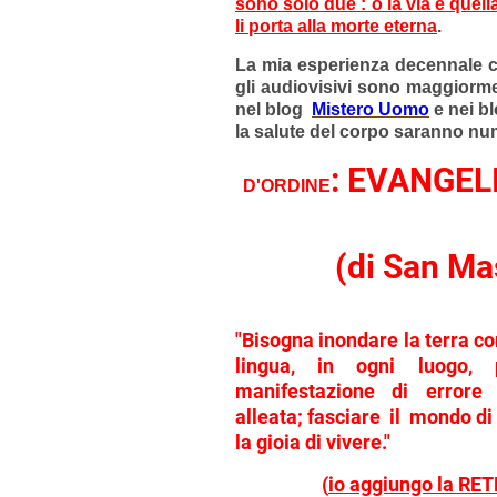
sono solo due : o la via è quell
li porta alla morte eterna
.
La mia esperienza decennale c
gli audiovisivi sono maggiorme
nel blog
Mistero Uomo
e nei bl
la salute del corpo saranno nu
: EVANGEL
D'ORDINE
(di San Ma
"Bisogna inondare la terra co
lingua, in ogni luogo, 
manifestazione di errore
alleata; fasciare il mondo di 
la gioia di vivere."
(
io aggiungo la RETE