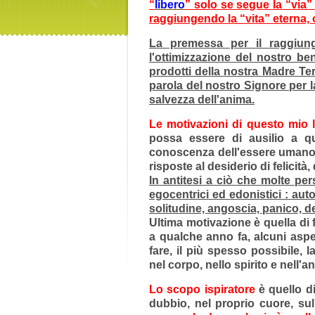
“
libero
” solo se segue la “via”
raggiungendo la “vita” eterna, 
La premessa per il raggiung
l'ottimizzazione del nostro ben
prodotti della nostra Madre Ter
parola del nostro Signore per la
salvezza dell'anima.
Le motivazioni di questo mio 
possa essere di ausilio a qu
conoscenza dell'essere umano, 
risposte al desiderio di felicità,
In antitesi a ciò che molte pe
egocentrici ed edonistici : autos
solitudine, angoscia, panico, 
Ultima motivazione è quella di 
a qualche anno fa, alcuni aspe
fare, il più spesso possibile, l
nel corpo, nello spirito e nell'a
Lo scopo ispiratore
è quello di
dubbio, nel proprio cuore, su