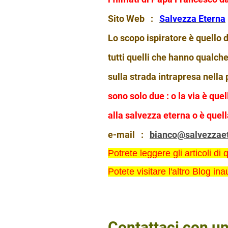
Sito Web :
Salvezza Eterna
Lo scopo ispiratore è quello 
tutti quelli che hanno qualch
sulla
strada intrapresa
nella 
sono solo due : o la via è quel
alla salvezza eterna o è quell
e-mail :
bianco@salvezzaet
Potrete leggere gli articoli di
Potete visitare l'altro Blog i
Contattaci con u