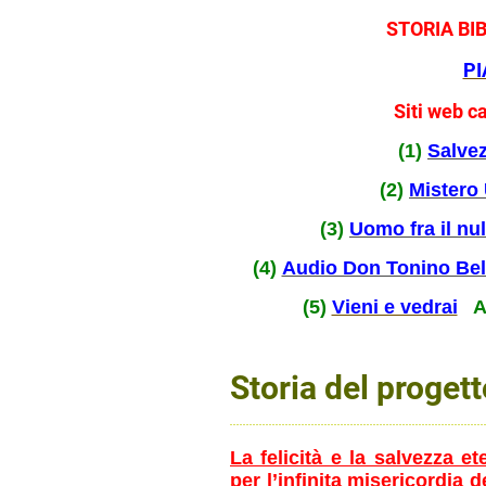
STORIA BI
PI
Siti web ca
(1)
Salve
(2)
Mistero
(3)
Uomo fra il null
(4)
Audio Don Tonino Bel
(5)
Vieni e vedrai
Au
Storia del progett
La felicità e la salvezza 
per l’infinita misericordia d