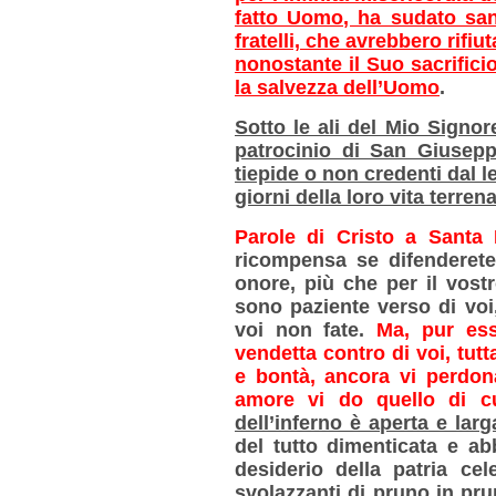
fatto Uomo, ha sudato san
fratelli, che avrebbero rifiu
nonostante il Suo sacrifici
la salvezza dell’Uomo
.
Sotto le ali del Mio Signor
patrocinio di San Giusepp
tiepide o non credenti dal l
giorni della loro vita terrena
Parole di Cristo a Santa 
ricompensa se difenderete
onore, più che per il vostro
sono paziente verso di voi
voi non fate.
Ma, pur ess
vendetta contro di voi, tutt
e bontà, ancora vi perdon
amore vi do quello di cu
dell’inferno è aperta e lar
del tutto dimenticata e ab
desiderio della patria ce
svolazzanti di pruno in pr