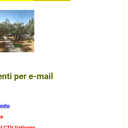
nti per e-mail
inito
re
dal CTV Vaticano