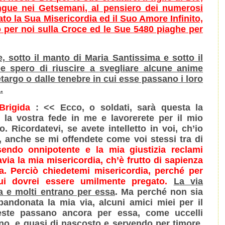
gue nei Getsemani, al pensiero dei numerosi
tato la Sua Misericordia ed il Suo Amore Infinito,
o per noi sulla Croce ed le Sue 5480 piaghe per
e, sotto il manto di Maria Santissima e sotto il
e spero di riuscire a svegliare alcune anime
etargo o dalle tenebre in cui esse passano i loro
.
Brigida
: << Ecco, o soldati, sarà questa la
 la vostra fede in me e lavorerete per il mio
. Ricordatevi, se avete intelletto in voi, ch’io
, anche se mi offendete come voi stessi tra di
endo onnipotente e la mia giustizia reclami
avia la mia misericordia, ch’è frutto di sapienza
a. Perciò chiedetemi misericordia, perché per
i dovrei essere umilmente pregato.
La via
ga e molti entrano per essa
. Ma perché non sia
bandonata la mia via, alcuni amici miei per il
leste passano ancora per essa, come uccelli
uno, e quasi di nascosto e servendo per timore,