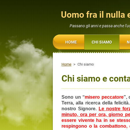
Uomo fra il nulla e
Passano gli anni e passa anche l'
HOME
CHI SIAMO
N
Home
>
Chi siamo
Chi siamo e conta
Sono un “
misero peccatore
”,
Terra, alla ricerca della felici
nostro Signore.
Le nostre for
minuto, ora per ora, giorno pe
essere vivente ha in se stesso
respingono o la combattono, 