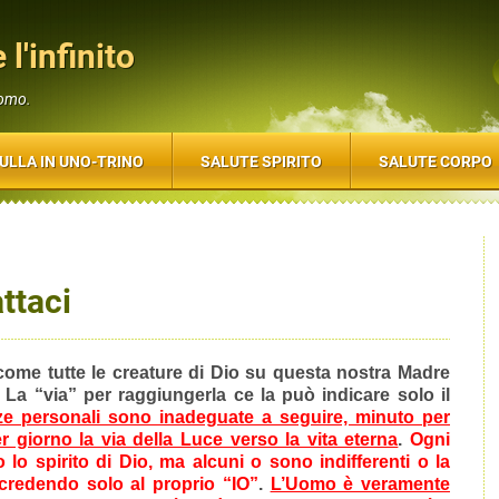
 l'infinito
uomo.
ULLA IN UNO-TRINO
SALUTE SPIRITO
SALUTE CORPO
ttaci
 come tutte le creature di Dio su questa nostra Madre
tà. La “via” per raggiungerla ce la può indicare solo il
ze personali sono inadeguate a seguire, minuto per
r giorno la via della Luce verso la vita eterna
.
Ogni
 lo spirito di Dio, ma alcuni o sono indifferenti o la
credendo solo al proprio “IO”
.
L’Uomo è veramente