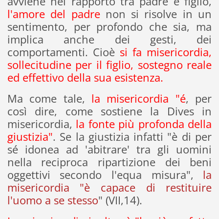
avviene nel rapporto tra padre e figlio,
l'amore del padre
non si risolve in un
sentimento, per profondo che sia, ma
implica anche dei gesti, dei
comportamenti. Cioè
si fa misericordia,
sollecitudine per il figlio, sostegno reale
ed effettivo della sua esistenza.
Ma come tale,
la misericordia "é
, per
così dire, come sostiene la Dives in
misericordia,
la fonte più profonda della
giustizia"
. Se la giustizia infatti "è di per
sé idonea ad 'abitrare' tra gli uomini
nella reciproca ripartizione dei beni
oggettivi secondo l'equa misura",
la
misericordia "è capace di restituire
l'uomo a se stesso
" (VII,14).