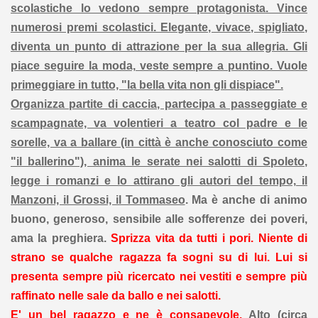
scolastiche lo vedono sempre protagonista. Vince
numerosi premi scolastici. Elegante, vivace, spigliato,
diventa un punto di attrazione per la sua allegria. Gli
piace seguire la moda, veste sempre a puntino. Vuole
primeggiare in tutto, "la bella vita non gli dispiace".
Organizza partite di caccia, partecipa a passeggiate e
scampagnate, va volentieri a teatro col padre e le
sorelle, va a ballare (in città è anche conosciuto come
"il ballerino"), anima le serate nei salotti di Spoleto,
legge i romanzi e lo attirano gli autori del tempo, il
Manzoni, il Grossi, il Tommaseo
. Ma è anche di animo
buono, generoso, sensibile alle sofferenze dei poveri,
ama la preghiera.
Sprizza vita da tutti i pori. Niente di
strano se qualche ragazza fa sogni su di lui. Lui si
presenta sempre più ricercato nei vestiti e sempre più
raffinato nelle sale da ballo e nei salotti.
E' un bel ragazzo e ne è consapevole.
Alto (circa