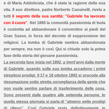
e di Maria Addolorata, che è stata la ragione della sua
vita. Il suo direttore, padre Norberto Cassinelli, rivela a
tutti
il segreto della sua santità: "Gabriele ha lavorato
con il cuore"
. Nel 1866 la comunità passionista di Isola
è costretta ad abbandonare il conventino ai piedi del
Gran Sasso, in forza del decreto di soppressione dei
religiosi. La tomba di Gabriele sembra abbandonata
per sempre, ma non è così. Qui si chiude solo la prima
fase della storia del giovane passionista.
La seconda fase inizia nel 1892, a trent'anni dalla morte
di Gabriele, quando sulla sua tomba accadono i primi
strepitosi prodigi. Il 17 e 18 ottobre 1892 si procede alla
riesumazione sotto stretta sorveglianza della gente che
non vuole sentire parlare di trasferimento delle ossa.
Sono presenti dalle quattro alle settemila persone. In
quella stessa giornata si parla di "almeno sette prodigi
di rilievo". Così Gabriele resta definitivamente in