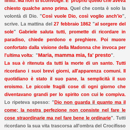
finito. Ma non si sconvolge
.
E' proprio quello che aveva
chiesto qualche anno prima
. Quel che conta è solo la
volontà di Dio. "
Così vuole Dio, così voglio anch'io
",
scrive. La mattina del
27 febbraio 1862
"
al sorgere del
sole
"
Gabriele saluta tutti, promette di ricordare in
paradiso, chiede perdono e preghiere. Poi muore
confortato dalla visione della Madonna che invoca per
Maria, mamma mia, fa' presto
l'ultima volta
: "
".
La sua è ritenuta da tutti la morte di un santo. Tutti
ricordano i suoi brevi giorni, all'apparenza comuni. Il
quotidiano è stato il suo pane, la semplicità il suo
eroismo. Le piccole fragili cose di ogni giorno che
diventavano grandi per lo spirito con cui le compiva.
Lo ripeteva spesso: "
Dio non guarda il quanto ma il
come; la nostra perfezione non consiste nel fare le
cose straordinarie ma nel fare bene le ordinarie
". Tutti
ricordano la sua vita trascorsa all'ombra del Crocifisso