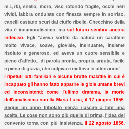
m.1,70), snello, moro, viso rotondo fragile, occhi neri
vividi, labbra ondulate con finezza sempre in sorriso,
capelli castano scuri dal ciuffo ribelle. Checchino della
vita è innamoratissimo, ma
sul futuro sembra ancora
indeciso
. Egli "aveva sortito da natura un carattere
molto vivace, soave, gioviale, insinuante, insieme
risoluto e generoso, ed aveva un cuore sensibile e
pieno d'affetto... di parola pronta, propria, arguta, facile
e piena di grazia, che colpiva e metteva in attenzione".
I ripetuti lutti familiari e alcune brutte malattie in cui è
incappato gli hanno fatto apparire le gioie umane brevi
ed inconsistenti; come l'ultimo dramma, la morte
dell'amatissima sorella Maria Luisa, il 17 giugno 1855.
Segue un anno tribolato senza riuscire a fare una
scelta. Le cose non sono più quelle di prima, l'idea del
convento torna con più insistenza
.
Il 22 agosto 1856,