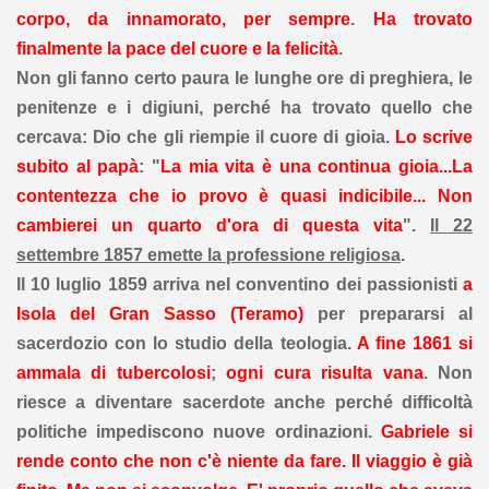
corpo, da innamorato, per sempre
.
Ha trovato
finalmente la pace del cuore e la felicità
.
Non gli fanno certo paura le lunghe ore di preghiera, le
penitenze e i digiuni, perché ha trovato quello che
cercava: Dio che gli riempie il cuore di gioia.
Lo scrive
subito al papà
: "
La mia vita è una continua gioia...La
contentezza che io provo è quasi indicibile... Non
cambierei un quarto d'ora di questa vita
".
Il 22
settembre 1857 emette la professione religiosa
.
Il 10 luglio 1859 arriva nel conventino dei passionisti
a
Isola del Gran Sasso (Teramo)
per prepararsi al
sacerdozio con lo studio della teologia.
A fine 1861 si
ammala di tubercolosi
;
ogni cura risulta vana
. Non
riesce a diventare sacerdote anche perché difficoltà
politiche impediscono nuove ordinazioni.
Gabriele si
rende conto che non c'è niente da fare. Il viaggio è già