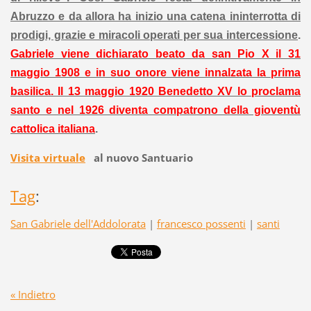
Abruzzo e da allora ha inizio una catena ininterrotta di
prodigi, grazie e miracoli operati per sua intercessione
.
Gabriele viene dichiarato beato da san Pio X il 31
maggio 1908 e in suo onore viene innalzata la prima
basilica. Il 13 maggio 1920 Benedetto XV lo proclama
santo e nel 1926 diventa compatrono della gioventù
cattolica italiana
.
Visita virtuale
al nuovo Santuario
Tag
:
San Gabriele dell'Addolorata
|
francesco possenti
|
santi
« Indietro