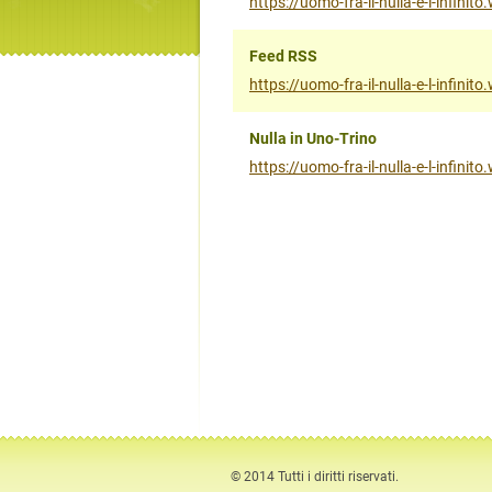
https://uomo-fra-il-nulla-e-l-infin
Feed RSS
https://uomo-fra-il-nulla-e-l-infinit
Nulla in Uno-Trino
https://uomo-fra-il-nulla-e-l-infinit
© 2014 Tutti i diritti riservati.