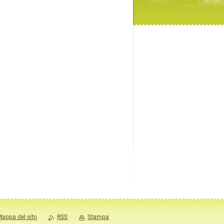
appa del sito
RSS
Stampa