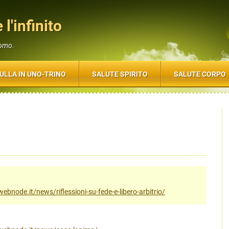
 l'infinito
uomo.
ULLA IN UNO-TRINO
SALUTE SPIRITO
SALUTE CORPO
o.webnode.it/news/riflessioni-su-fede-e-libero-arbitrio/