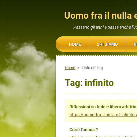
Uomo fra il nulla e
Passano gli anni e passa anche l'
HOME
CHI SIAMO
N
Home
>
Lista dei tag
Tag: infinito
Riflessioni su fede e libero arbitrio
https://uomo-fra-il-nulla-e-l-infinit
Cos'è l'anima ?