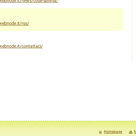
ito.webnode.it/news/cose-lanima/
o.webnode.it/rss/
o.webnode.it/contattaci/
Homepage
M