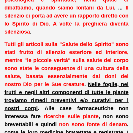
dibattiamo, quando siamo lontani da Lui
. ...
Il
silenzio ci porta ad avere un rapporto diretto con
lo
Spirito di Dio
.
A volte la preghiera diventa
silenziosa
.
Tutti gli articoli sulla "Salute dello Spirito" sono
stati frutto di silenzio esteriore ed interiore,
mentre "le piccole verità" sulla salute del corpo
sono state le conseguenze di una cultura della
salute, basata essenzialmente dai doni del
nostro Dio per le Sue creature
.
Nelle foglie, nei
frutti e negli altri componenti di tutte le piante
troviamo rimedi preventivi e/o curativi per i
nostri corpi
. Alle case farmaceutiche non
interessa fare
ricerche sulle piante
, non sono
brevettabili e quindi
non sono fonte di denaro
,
come le loro medicine bravettate e registrate. I