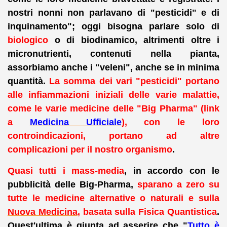
nostri nonni non parlavano di "pesticidi" e di
inquinamento"; oggi bisogna parlare solo di
biologico
o di biodinamico, altrimenti oltre i
micronutrienti, contenuti nella pianta,
assorbiamo anche i "veleni", anche se in minima
quantità.
La somma dei vari "pesticidi" portano
alle infiammazioni iniziali delle varie malattie,
come le varie medicine delle "Big Pharma" (link
a
Medicina Ufficiale
), con le loro
controindicazioni, portano ad altre
complicazioni per il nostro organismo
.
Quasi tutti i mass-media
, in accordo con le
pubblicità delle Big-Pharma,
sparano a zero su
tutte le medicine alternative o naturali e sulla
Nuova Medicina
, basata sulla Fisica Quantistica
.
Quest'ultima è giunta ad asserire che "
Tutto è