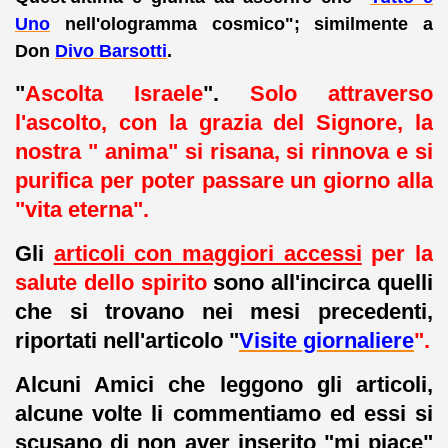
Uno
nell'ologramma cosmico"; similmente a
Don
Divo Barsotti
.
"
Ascolta Israele
".
Solo attraverso
l'ascolto, con la grazia del Signore, la
nostra " anima" si risana, si rinnova e si
purifica per poter passare un giorno alla
"vita eterna".
Gli
articoli con maggiori accessi
per la
salute dello spirito
sono all'incirca quelli
che si trovano nei mesi precedenti,
riportati nell'articolo "
Visite giornaliere
".
Alcuni Amici che leggono gli articoli,
alcune volte li commentiamo ed essi si
scusano di non aver inserito "mi piace"