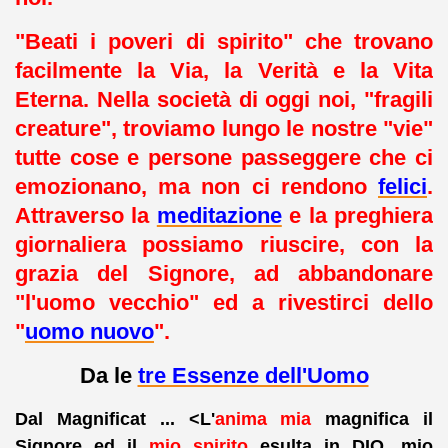
"Beati i poveri di spirito" che trovano
facilmente la Via, la Verità e la Vita
Eterna. Nella società di oggi noi, "fragili
creature", troviamo lungo le nostre "vie"
tutte cose e persone passeggere che ci
emozionano, ma non ci rendono
felici
.
Attraverso la
meditazione
e la preghiera
giornaliera possiamo riuscire, con la
grazia del Signore, ad abbandonare
"l'uomo vecchio" ed a rivestirci dello
"
uomo nuovo
".
Da le
tre Essenze dell'Uomo
Dal Magnificat ... <
L'
anima
mia
magnifica il
Signore ed il
mio
spirito
esulta in DIO, mio