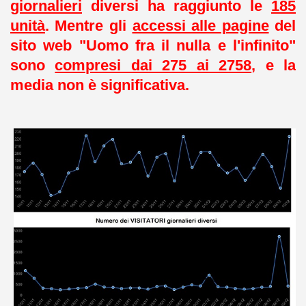
giornalieri
diversi ha raggiunto le
185
unità
. Mentre gli
accessi alle pagine
del
sito web "Uomo fra il nulla e l'infinito"
sono
compresi dai 275 ai 2758
, e la
media non è significativa.