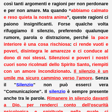
così tanti argomenti e ragioni per non perdonare
e per non amare. Ma quando “
abbiamo calmato
e reso quieta la nostra anima
”, queste ragioni ci
paiono insignificanti. Forse qualche volta
rifuggiamo il silenzio
, preferendo qualunque
rumore, parola o distrazione,
perché
la pace
interiore è una cosa rischiosa
:
ci rende vuoti e
poveri, disintegra le amarezze
e ci conduce al
dono di noi stessi
.
Silenziosi e poveri i nostri
cuori sono ricolmati dello Spirito Santo
,
riempiti
con un amore incondizionato
.
Il silenzio è un
umile ma sicuro cammino verso l'amore
. Senza
il "
Silenzio
" non può esserci vera
"Comunicazione".
Il
silenzio
è sempre presente
anche tra le parole
.
Rimanere in silenzio davanti
a Dio, per renderci conto dell'oscurità
psicologica e spirituale, nella quale ci