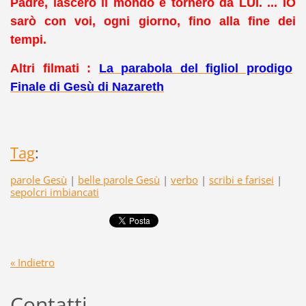
Padre, lascerò il mondo e tornerò da LUI. ... IO
sarò con voi, ogni giorno, fino alla fine dei
tempi.
Altri filmati :
La parabola del figliol prodigo
Finale di Gesù di Nazareth
Tag
:
parole Gesù
|
belle parole Gesù
|
verbo
|
scribi e farisei
|
sepolcri imbiancati
« Indietro
Contatti