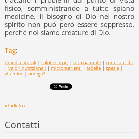
trattano i problemi dal punto di vista
fisico, somministrando a tutto spiano
medicine. Il bisogno di Dio nel nostro
spirito non può però essere soppresso,
perché noi siamo creature di Dio.
Tag
:
rimedi naturali
|
salute corpo
|
cura naturale
|
cura con cibi
|
valori nutrizionali
|
micronutrienti
|
tabelle
|
spezie
|
vitamine
|
omega3
« Indietro
Contatti