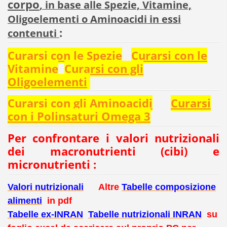
corpo
, in base alle Spezie, Vitamine,
Oligoelementi o Aminoacidi in essi
:
contenuti
Curarsi con le Spezie
Curarsi con le
Vitamine
Curarsi con gli
Oligoelementi
Curarsi con gli Aminoacidi
Curarsi
con i Polinsaturi Omega 3
Per confrontare i valori nutrizionali
dei macronutrienti (cibi) e
micronutrienti :
Valori nutrizionali
Altre
Tabelle composizione
alimenti
in pdf
Tabelle ex-INRAN
Tabelle nutrizionali INRAN
su