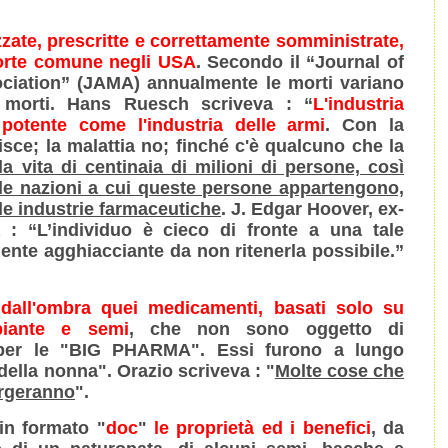
zzate, prescritte e correttamente somministrate,
orte comune negli USA
. Secondo il “Journal of
ciation” (JAMA) annualmente le morti variano
0 morti. Hans Ruesch scriveva : “
L'industria
potente come l'industria delle armi
. Con la
isce; la malattia no; finché c'è qualcuno che la
la vita di centinaia di milioni di persone, così
le nazioni a cui queste persone appartengono,
le industrie farmaceutiche
. J. Edgar Hoover, ex-
va : “L’individuo è cieco di fronte a una tale
ente agghiacciante da non ritenerla possibile.”
dall'ombra quei medicamenti, basati solo su
 piante e semi
, che non sono oggetto di
 per le "BIG PHARMA". Essi furono a lungo
 della nonna". Orazio scriveva : "
Molte cose che
orgeranno
".
 in formato "
doc
"
le proprietà ed i benefici
, da