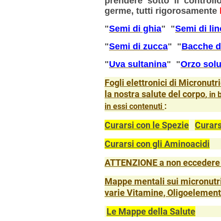
prendere sotto il control
germe, tutti rigorosamente
"
Semi di ghia
" "
Semi di lin
"
Semi di zucca
" "
Bacche d
"
Uva sultanina
" "
Orzo solu
F
ogli elettronici di Micronutri
la nostra salute del corpo
, in
:
in essi contenuti
Curarsi con le Spezie
Curars
Curarsi con gli Aminoacidi
ATTENZIONE a non eccedere pe
Mappe mentali sui micronutr
varie Vitamine, Oligoelementi,
Le Mappe della Salute