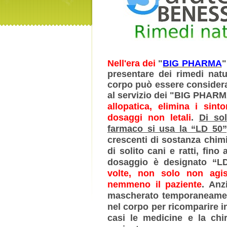
Nell'era dei
"
BIG PHARMA
presentare dei rimedi natu
corpo può essere consider
al servizio dei "BIG PHAR
allopatica, elimina i sint
dosaggi non letali
.
Di sol
farmaco si usa la “LD 50”
crescenti di sostanza chim
di solito cani e ratti, fi
dosaggio è designato “L
volte, non solo non agi
nemmeno il paziente
. Anz
mascherato temporaneament
nel corpo per ricomparire in
casi le medicine e la chi