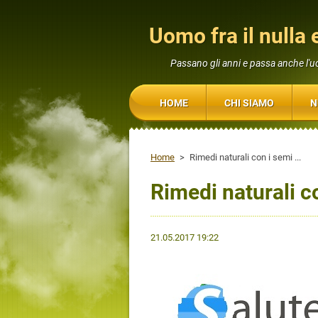
Uomo fra il nulla e
Passano gli anni e passa anche l'
HOME
CHI SIAMO
N
Home
>
Rimedi naturali con i semi ...
Rimedi naturali co
21.05.2017 19:22