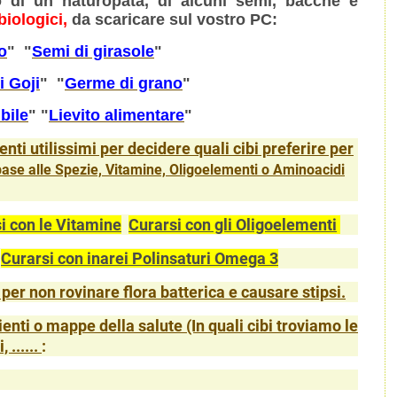
lo di un naturopata, di alcuni semi, bacche e
biologici,
da scaricare sul vostro PC:
o
" "
Semi di girasole
"
i Goji
" "
Germe di grano
"
bile
" "
Lievito alimentare
"
enti utilissimi per decidere quali cibi preferire per
 base alle Spezie, Vitamine, Oligoelementi o Aminoacidi
i con le Vitamine
Curarsi con gli Oligoelementi
Curarsi con inarei Polinsaturi Omega 3
r non rovinare flora batterica e causare stipsi.
ienti o
mappe della salute
(In quali cibi troviamo le
 ......
: