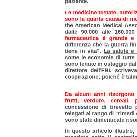
paziente.
Le medicine testate, autori
sono la quarta causa di m
the American Medical Asso
dalle 90.000 alle 160.00
farmaceutica è grande e 
differenza che la guerra fin
tiene in vita".
La salute e 
come le economie di tutte 
sono tenute in ostaggio dal
direttore dell'FBI, scrive
cospirazione, poiché è talm
Da alcuni anni risorgono 
frutti, verdure, cereali,
concessione di brevetto
relegati al rango di "rimedi
sono state dimenticate ris
In questo articolo illustro,