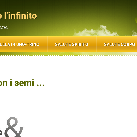
 l'infinito
uomo.
ULLA IN UNO-TRINO
SALUTE SPIRITO
SALUTE CORPO
n i semi ...