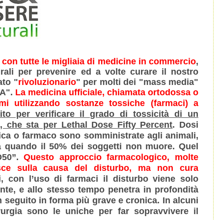
"
con tutte le migliaia di medicine in commercio
,
rali per prevenire ed a volte curare il nostro
ato "
rivoluzionario
" per molti dei "mass media"
MA".
La medicina ufficiale, chiamata ortodossa o
omi utilizzando sostanze tossiche (farmaci) a
ito per verificare il grado di tossicità di un
, che sta per Lethal Dose Fifty Percent
. Dosi
ica o farmaco sono somministrate agli animali,
no a quando il 50% dei soggetti non muore. Quel
D50”.
Questo approccio farmacologico, molte
sce sulla causa del disturbo, ma non cura
i, con l’uso di farmaci il disturbo viene solo
e, e allo stesso tempo penetra in profondità
 seguito in forma più grave e cronica. In alcuni
rurgia sono le uniche per far sopravvivere il