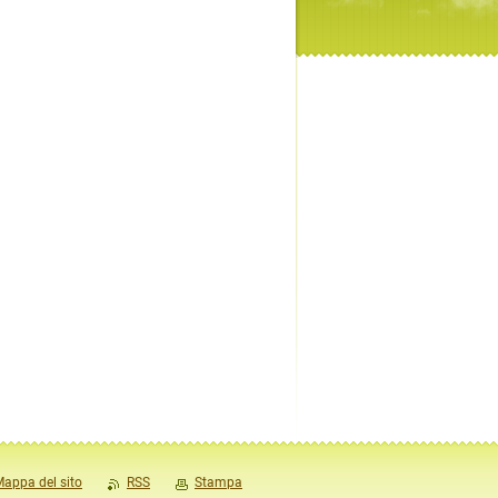
appa del sito
RSS
Stampa