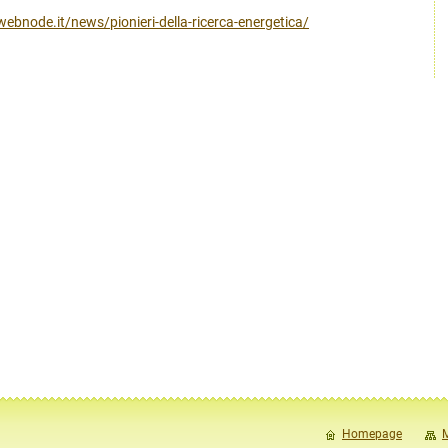
o.webnode.it/news/pionieri-della-ricerca-energetica/
Homepage
M