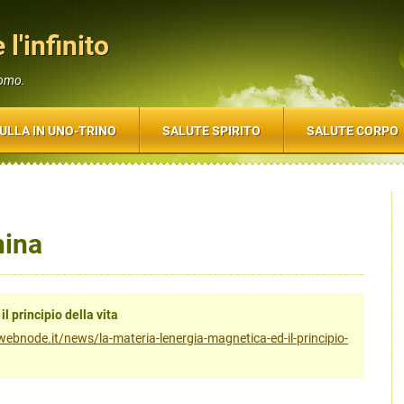
 l'infinito
uomo.
ULLA IN UNO-TRINO
SALUTE SPIRITO
SALUTE CORPO
hina
l principio della vita
to.webnode.it/news/la-materia-lenergia-magnetica-ed-il-principio-