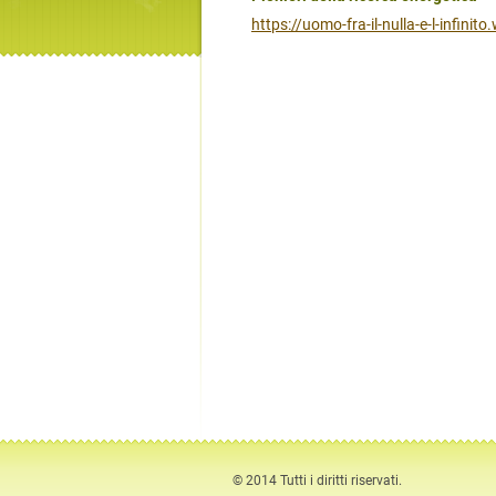
https://uomo-fra-il-nulla-e-l-infinit
© 2014 Tutti i diritti riservati.