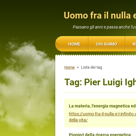
Uomo fra il nulla e
Passano gli anni e passa anche l'
HOME
CHI SIAMO
N
Home
>
Lista dei tag
Tag: Pier Luigi Ig
La materia, l'energia magnetica ed i
https://uomo-fra-il-nulla-e-l-infini
della-vita/
Pionieri della ricerca energetica