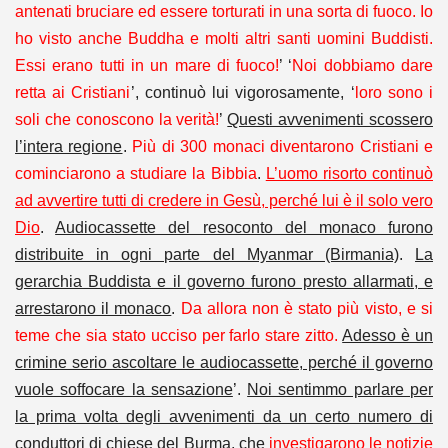
antenati bruciare ed essere torturati in una sorta di fuoco. Io
ho visto anche Buddha e molti altri santi uomini Buddisti.
Essi erano tutti in un mare di fuoco!
’ ‘
Noi dobbiamo dare
retta ai Cristiani
’, continuò lui vigorosamente, ‘
loro sono i
soli che conoscono la verità!
’
Questi avvenimenti scossero
l’intera regione
.
Più di 300 monaci diventarono Cristiani e
cominciarono a studiare la Bibbia
.
L’uomo risorto continuò
ad avvertire tutti di credere in Gesù, perché lui è il solo vero
Dio
.
Audiocassette del resoconto del monaco furono
distribuite in ogni parte del Myanmar (Birmania)
.
La
gerarchia Buddista e il governo furono presto allarmati, e
arrestarono il monaco
.
Da allora non è stato più visto, e si
teme che sia stato ucciso per farlo stare zitto.
Adesso è un
crimine serio ascoltare le audiocassette, perché il governo
vuole soffocare la sensazione
’.
Noi sentimmo parlare per
la prima volta degli avvenimenti da un certo numero di
conduttori di chiese del Burma, che
investigarono le notizie