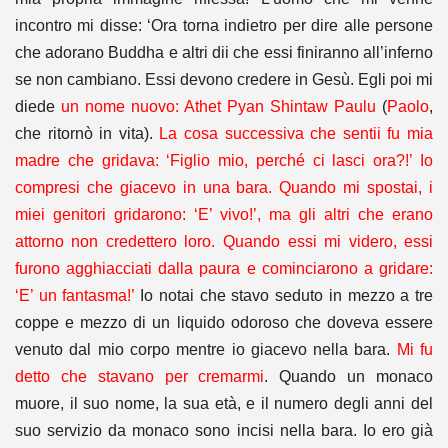
incontro mi disse: ‘Ora torna indietro per dire alle persone
che adorano Buddha e altri dii che essi finiranno all’inferno
se non cambiano. Essi devono credere in Gesù. Egli poi mi
diede
un nome nuovo: Athet Pyan Shintaw Paulu
(
Paolo
,
che ritornò in vita).
La cosa successiva che sentii fu mia
madre che gridava: ‘Figlio mio, perché ci lasci ora?!’ Io
compresi che giacevo in una bara. Quando mi spostai, i
miei genitori gridarono: ‘E’ vivo!’, ma gli altri che erano
attorno non credettero loro. Quando essi mi videro, essi
furono agghiacciati dalla paura e cominciarono a gridare:
‘E’ un fantasma!’
Io notai che stavo seduto in mezzo a tre
coppe e mezzo di un liquido odoroso che doveva essere
venuto dal mio corpo mentre io giacevo nella bara.
Mi fu
detto che stavano per cremarmi
. Quando un monaco
muore, il suo nome, la sua età, e il numero degli anni del
suo servizio da monaco sono incisi nella bara. Io ero già