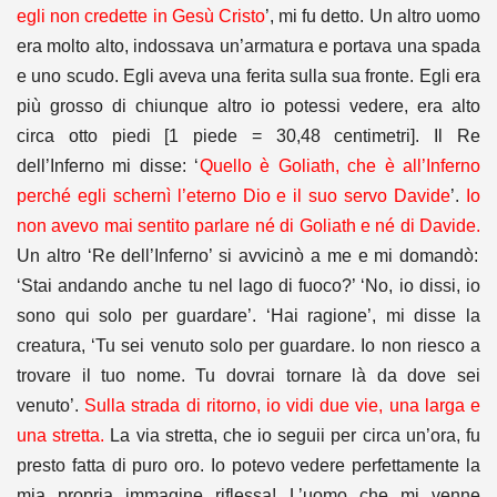
egli non credette in Gesù Cristo
’, mi fu detto. Un altro uomo
era molto alto, indossava un’armatura e portava una spada
e uno scudo. Egli aveva una ferita sulla sua fronte. Egli era
più grosso di chiunque altro io potessi vedere, era alto
circa otto piedi [1 piede = 30,48 centimetri]. Il Re
dell’Inferno mi disse: ‘
Quello è Goliath, che è all’Inferno
perché egli schernì l’eterno Dio e il suo servo Davide
’.
Io
non avevo mai sentito parlare né di Goliath e né di Davide.
Un altro ‘Re dell’Inferno’ si avvicinò a me e mi domandò:
‘Stai andando anche tu nel lago di fuoco?’ ‘No, io dissi, io
sono qui solo per guardare’. ‘Hai ragione’, mi disse la
creatura, ‘Tu sei venuto solo per guardare. Io non riesco a
trovare il tuo nome. Tu dovrai tornare là da dove sei
venuto’.
Sulla strada di ritorno, io vidi due vie, una larga e
una stretta.
La via stretta, che io seguii per circa un’ora, fu
presto fatta di puro oro. Io potevo vedere perfettamente la
mia propria immagine riflessa! L’uomo che mi venne