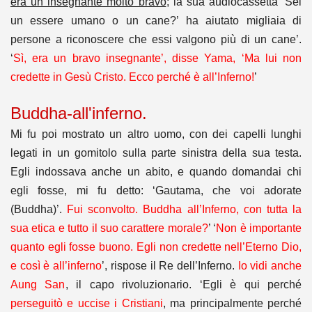
era un insegnante molto bravo
; la sua audiocassetta ‘Sei
un essere umano o un cane?’ ha aiutato migliaia di
persone a riconoscere che essi valgono più di un cane’.
‘
Sì, era un bravo insegnante’, disse Yama, ‘Ma lui non
credette in Gesù Cristo. Ecco perché è all’Inferno!
’
Buddha-all'inferno.
Mi fu poi mostrato un altro uomo, con dei capelli lunghi
legati in un gomitolo sulla parte sinistra della sua testa.
Egli indossava anche un abito, e quando domandai chi
egli fosse, mi fu detto: ‘Gautama, che voi adorate
(Buddha)’.
Fui sconvolto. Buddha all’Inferno, con tutta la
sua etica e tutto il suo carattere morale?
’ ‘
Non è importante
quanto egli fosse buono. Egli non credette nell’Eterno Dio,
e così è all’inferno
’, rispose il Re dell’Inferno.
Io vidi anche
Aung San
, il capo rivoluzionario. ‘Egli è qui perché
perseguitò e uccise i Cristiani
, ma principalmente perché