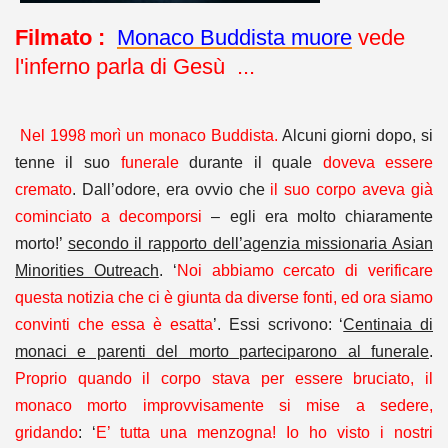
Filmato :
Monaco Buddista muore
vede
l'inferno parla di Gesù ...
Nel 1998 morì un monaco Buddista.
Alcuni giorni dopo, si
tenne il suo
funerale
durante il quale
doveva essere
cremato
. Dall’odore, era ovvio che
il suo corpo aveva già
cominciato a decomporsi
– egli era molto chiaramente
morto!’
secondo il rapporto dell’agenzia missionaria Asian
Minorities Outreach
. ‘
Noi abbiamo cercato di verificare
questa notizia che ci è giunta da diverse fonti, ed ora siamo
convinti che essa è esatta
’. Essi scrivono: ‘
Centinaia di
monaci e parenti del morto parteciparono al funerale
.
Proprio quando il corpo stava per essere bruciato, il
monaco morto improvvisamente si mise a sedere,
gridando
: ‘
E’ tutta una menzogna! Io ho visto i nostri