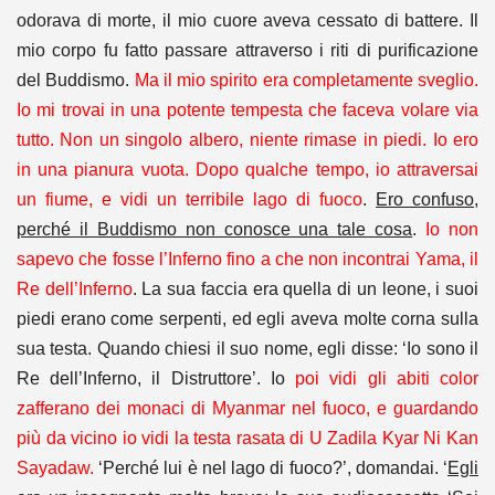
odorava di morte, il mio cuore aveva cessato di battere. Il
mio corpo fu fatto passare attraverso i riti di purificazione
del Buddismo.
Ma il mio spirito era completamente sveglio.
Io mi trovai in una potente tempesta che faceva volare via
tutto. Non un singolo albero, niente rimase in piedi. Io ero
in una pianura vuota. Dopo qualche tempo, io attraversai
un fiume, e vidi un terribile lago di fuoco
.
Ero confuso,
perché il Buddismo non conosce una tale cosa
.
Io non
sapevo che fosse l’Inferno fino a che non incontrai Yama, il
Re dell’Inferno
. La sua faccia era quella di un leone, i suoi
piedi erano come serpenti, ed egli aveva molte corna sulla
sua testa. Quando chiesi il suo nome, egli disse: ‘Io sono il
Re dell’Inferno, il Distruttore’. Io
poi vidi gli abiti color
zafferano dei monaci di Myanmar nel fuoco, e guardando
più da vicino io vidi la testa rasata di U Zadila Kyar Ni Kan
Sayadaw.
‘Perché lui è nel lago di fuoco?’, domandai. ‘
Egli