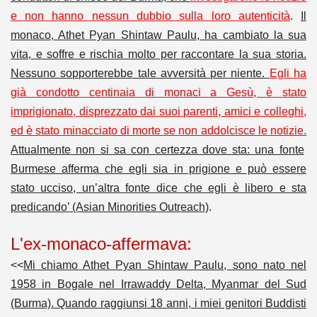
e non hanno nessun dubbio sulla loro autenticità
.
Il
monaco, Athet Pyan Shintaw Paulu, ha cambiato la sua
vita, e soffre e rischia molto per raccontare la sua storia.
Nessuno sopporterebbe tale avversità per niente.
Egli ha
già condotto centinaia di monaci a Gesù, è stato
imprigionato, disprezzato dai suoi parenti, amici e colleghi,
ed è stato minacciato di morte se non addolcisce le notizie.
Attualmente non si sa con certezza dove sta: una fonte
Burmese afferma che egli sia in prigione e può essere
stato ucciso, un’altra fonte dice che egli è libero e sta
predicando’ (Asian Minorities Outreach)
.
L'ex-monaco-affermava:
<<
Mi chiamo Athet Pyan Shintaw Paulu, sono nato nel
1958 in Bogale nel Irrawaddy Delta, Myanmar del Sud
(Burma). Quando raggiunsi 18 anni, i miei genitori Buddisti