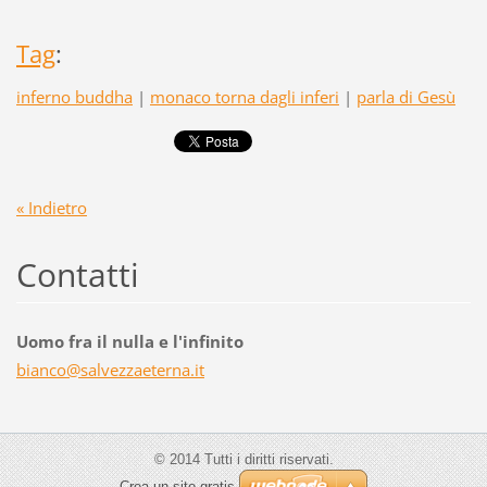
Tag
:
inferno buddha
|
monaco torna dagli inferi
|
parla di Gesù
« Indietro
Contatti
Uomo fra il nulla e l'infinito
bianco@s
alvezzae
terna.it
© 2014 Tutti i diritti riservati.
Crea un sito gratis