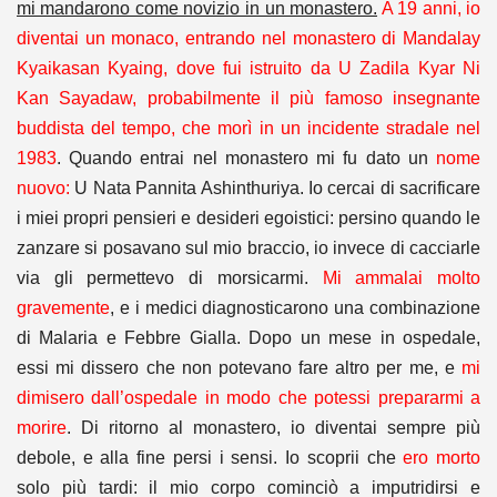
mi mandarono come novizio in un monastero.
A 19 anni, io
diventai un monaco, entrando nel monastero di Mandalay
Kyaikasan Kyaing, dove fui istruito da U Zadila Kyar Ni
Kan Sayadaw, probabilmente il più famoso insegnante
buddista del tempo, che morì in un incidente stradale nel
1983
. Quando entrai nel monastero mi fu dato un
nome
nuovo:
U Nata Pannita Ashinthuriya. Io cercai di sacrificare
i miei propri pensieri e desideri egoistici: persino quando le
zanzare si posavano sul mio braccio, io invece di cacciarle
via gli permettevo di morsicarmi.
Mi ammalai molto
gravemente
, e i medici diagnosticarono una combinazione
di Malaria e Febbre Gialla. Dopo un mese in ospedale,
essi mi dissero che non potevano fare altro per me, e
mi
dimisero dall’ospedale in modo che potessi prepararmi a
morire
. Di ritorno al monastero, io diventai sempre più
debole, e alla fine persi i sensi. Io scoprii che
ero morto
solo più tardi: il mio corpo cominciò a imputridirsi e