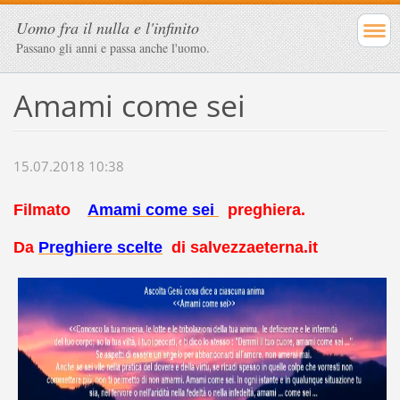
Uomo fra il nulla e l'infinito
Passano gli anni e passa anche l'uomo.
Amami come sei
15.07.2018 10:38
Filmato
Amami come sei
preghiera.
Da
Preghiere scelte
di
salvezzaeterna.it