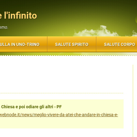
 l'infinito
uomo.
ULLA IN UNO-TRINO
SALUTE SPIRITO
SALUTE CORPO
Chiesa e poi odiare gli altri - PF
to.webnode.it/news/meglio-vivere-da-atei-che-andare-in-chiesa-e-