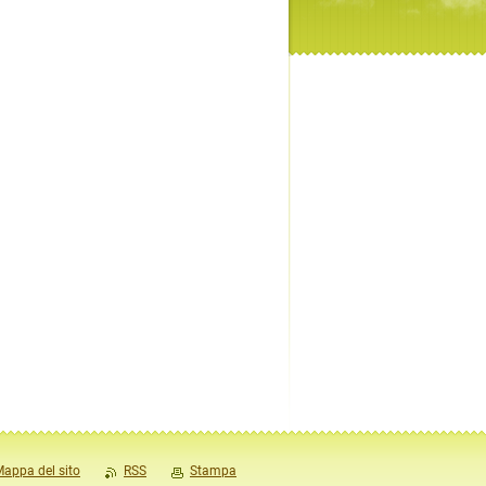
appa del sito
RSS
Stampa