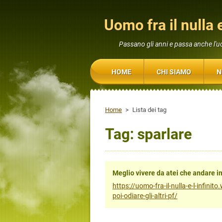
Uomo fra il nulla e
Passano gli anni e passa anche l'
HOME
CHI SIAMO
N
Home
>
Lista dei tag
Tag: sparlare
Meglio vivere da atei che andare in 
https://uomo-fra-il-nulla-e-l-infini
poi-odiare-gli-altri-pf/