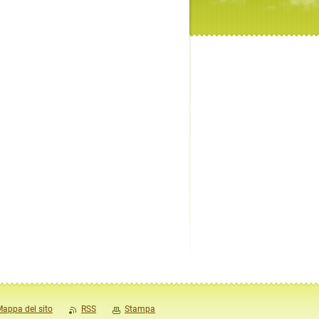
appa del sito
RSS
Stampa