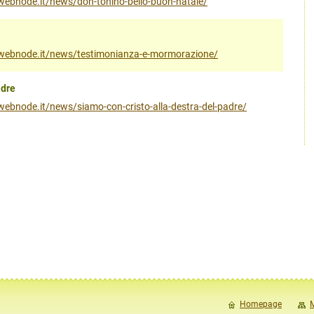
ito.webnode.it/news/don-tonino-bello-buon-natale/
nito.webnode.it/news/testimonianza-e-mormorazione/
adre
to.webnode.it/news/siamo-con-cristo-alla-destra-del-padre/
Homepage
M