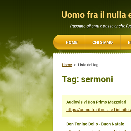
Uomo fra il nulla e
Passano gli anni e passa anche l'
HOME
CHI SIAMO
N
Home
>
Lista dei tag
Tag: sermoni
Audiovisivi Don Primo Mazzolari
https://uomo-fra-il-nulla-e-l-infin
Don Tonino Bello - Buon Natale