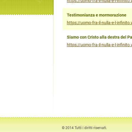
https://uomo-fra-il-nulla-e-l-infin
Testimonianza e mormorazione
https://uomo-fra-il-nulla-e-l-infi
Siamo con Cristo alla destra del P
https://uomo-fra-il-nulla-e-l-infini
© 2014 Tutti i diritti riservati.