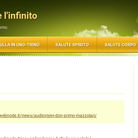
 l'infinito
uomo.
ULLA IN UNO-TRINO
SALUTE SPIRITO
SALUTE CORPO
ito.webnode.it/news/audiovisivi-don-primo-mazzolari/