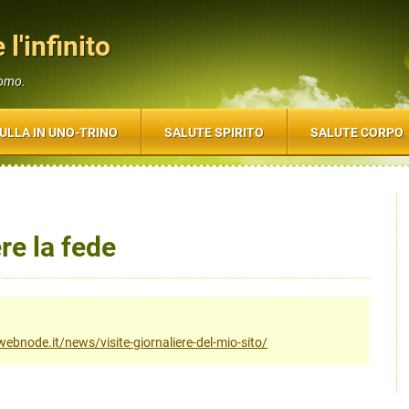
 l'infinito
uomo.
ULLA IN UNO-TRINO
SALUTE SPIRITO
SALUTE CORPO
re la fede
o.webnode.it/news/visite-giornaliere-del-mio-sito/