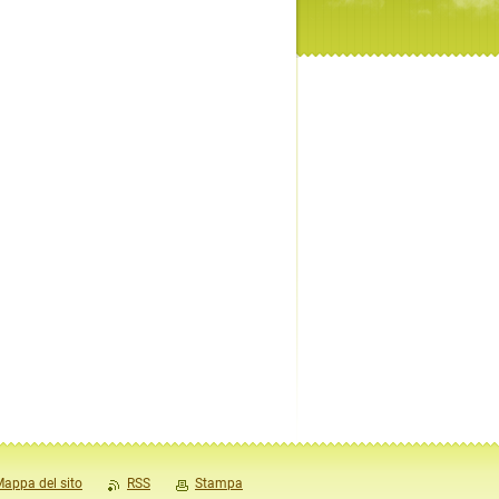
appa del sito
RSS
Stampa