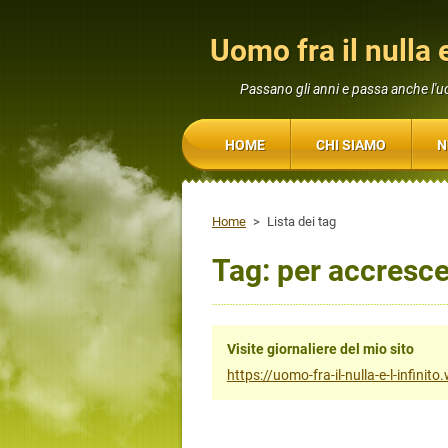
Uomo fra il nulla e
Passano gli anni e passa anche l'
HOME
CHI SIAMO
N
Home
>
Lista dei tag
Tag: per accresce
Visite giornaliere del mio sito
https://uomo-fra-il-nulla-e-l-infinit