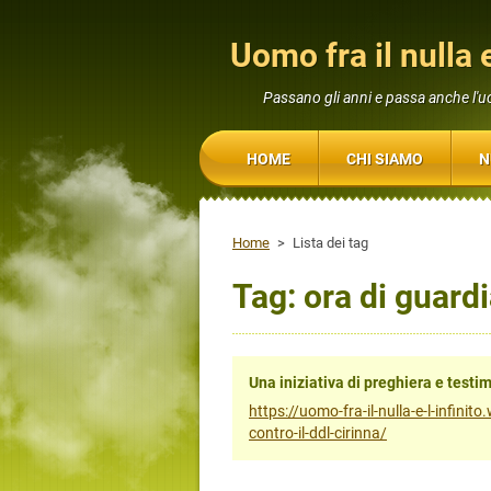
Uomo fra il nulla e
Passano gli anni e passa anche l'
HOME
CHI SIAMO
N
Home
>
Lista dei tag
Tag: ora di guard
Una iniziativa di preghiera e testi
https://uomo-fra-il-nulla-e-l-infini
contro-il-ddl-cirinna/