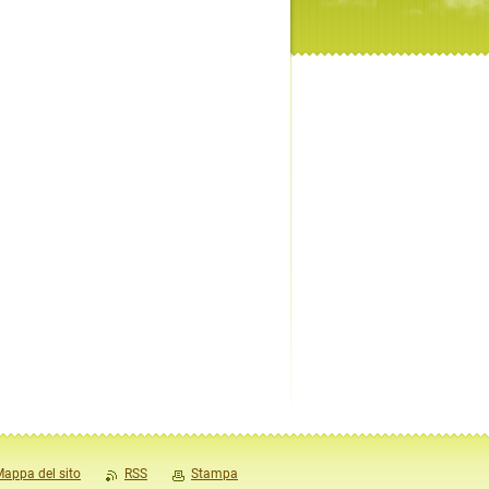
appa del sito
RSS
Stampa