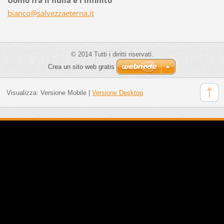
bianco@s
alvezzae
terna.it
© 2014 Tutti i diritti riservati.
Crea un sito web gratis
Visualizza:
Versione Mobile
|
Versione Desktop