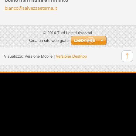
bianco@s
alvezzae
terna.it
© 2014 Tutti i diritti riservati.
Crea un sito web gratis
Visualizza:
Versione Mobile
|
Versione Desktop