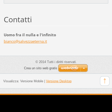
Contatti
Uomo fra il nulla e l'infinito
bianco@s
alvezzae
terna.it
© 2014 Tutti i diritti riservati.
Crea un sito web gratis
Visualizza:
Versione Mobile
|
Versione Desktop