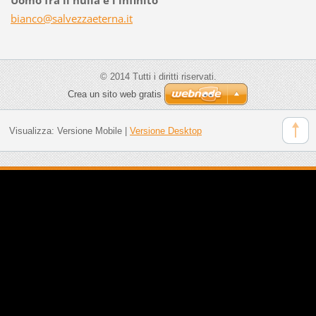
bianco@s
alvezzae
terna.it
© 2014 Tutti i diritti riservati.
Crea un sito web gratis
Visualizza:
Versione Mobile
|
Versione Desktop