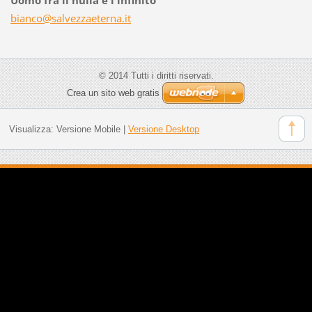
bianco@s
alvezzae
terna.it
© 2014 Tutti i diritti riservati.
Crea un sito web gratis
Visualizza:
Versione Mobile
|
Versione Desktop