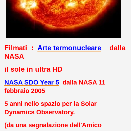
Filmati :
Arte termonucleare
dalla
NASA
il sole in ultra HD
NASA SDO Year 5
dalla NASA 11
febbraio 2005
5 anni nello spazio per la Solar
Dynamics Observatory.
(da una segnalazione dell'Amico