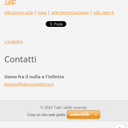
Tag
:
vibrazioni sole
|
nasa
|
arte termonucleare
|
sdo year 6
« Indietro
Contatti
Uomo fra il nulla e l'infinito
bianco@s
alvezzae
terna.it
© 2014 Tutti i diritti riservati.
Crea un sito web gratis