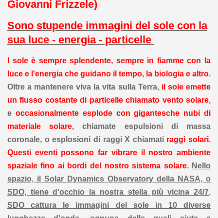
Giovanni Frizzele)
Sono stupende immagini del sole con la
sua luce - energia - particelle
l sole è sempre splendente, sempre in fiamme con la
luce e l'energia che guidano il tempo, la biologia e altro
.
Oltre a mantenere viva la vita sulla Terra,
il sole emette
un flusso costante di particelle chiamato vento solare
,
e
occasionalmente esplode con gigantesche nubi di
materiale solare
, chiamate espulsioni di massa
coronale, o esplosioni di raggi X chiamati
raggi solari
.
Questi eventi possono far vibrare il nostro ambiente
spaziale fino ai bordi del nostro sistema solare
.
Nello
spazio, il Solar Dynamics Observatory della NASA, o
SDO, tiene d'occhio la nostra stella più vicina 24/7
.
SDO cattura le immagini del sole in 10 diverse