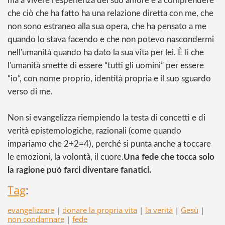
ma a vivere l'esperienza del suo amore e a comprendere
che ciò che ha fatto ha una relazione diretta con me, che
non sono estraneo alla sua opera, che ha pensato a me
quando lo stava facendo e che non potevo nascondermi
nell'umanità quando ha dato la sua vita per lei. È lì che
l'umanità smette di essere “tutti gli uomini” per essere
“io”, con nome proprio, identità propria e il suo sguardo
verso di me.
Non si evangelizza riempiendo la testa di concetti e di
verità epistemologiche, razionali (come quando
impariamo che 2+2=4), perché si punta anche a toccare
le emozioni, la volontà, il cuore.
Una fede che tocca solo
la ragione può farci diventare fanatici.
Tag
:
evangelizzare
|
donare la propria vita
|
la verità
|
Gesù
|
non condannare
|
fede