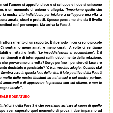
 in cui l’amore si approfondisce e si sviluppa e i due si uniscono
me, è un momento di unione e allegria.
“Impariamo quello che
 la nostra vita individuale per iniziare a sviluppare una vita ‘a
sona amata, sicuri e protetti. Spesso pensiamo che sia il livello
ntinui così per sempre. Ma arriva la Fase 3.
il rafforzamento di un rapporto. È il periodo in cui ci sono piccole
. Ci sentiamo meno amati e meno curati. A volte ci sentiamo
abili e irritati o feriti.
“Le insoddisfazioni si accumulano”.
È il
sentimenti e di interrogarsi sull’indebolimento della relazione:
e che provavamo una volta? Sorge perfino il pensiero di lasciare
mento desistete o persistete?
“C’è un vecchio adagio: ‘Quando stai
 Sembra vero in questa fase della vita. Il lato positivo della Fase 3
ia molte delle nostre illusioni su noi stessi e sul nostro partner.
iù amorevoli e di apprezzare la persona con cui stiamo, e non le
pagno ideale’”.
REALE E DURATURO
’infelicità della Fase 3 è che possiamo arrivare al cuore di quello
opo aver superato quel momento di prova, i due imparano ad