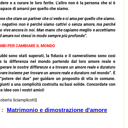
ere e a curare le loro ferite. L’altro non è la persona che si è
apace di amarci per quello che siamo.
one che stare un partner che ci vede e ci ama per quello che siamo.
 negativo non è perché siamo cattivi o senza amore, ma perché
ssato vive ancora in noi. Man mano che capiamo meglio e accettiamo
ad amare noi stessi in modo sempre più profondo”.
AMBI PER CAMBIARE IL MONDO
dubbi sono stati superati, la fiducia e il cameratismo sono così
are la differenza nel mondo partendo dal loro amore reale e
erare le nostre differenze e a trovare un amore reale e duraturo
vorare insieme per trovare un amore reale e duraturo nel mondo”.
È
 “potere dei due” per guidare un proposito di vita in comune.
 è giunti a una complicità costruita su basi solide. Concordate con
 idee con i vostri amici!
oberta Sciamplicotti]
k :
Matrimonio e dimostrazione d'amore