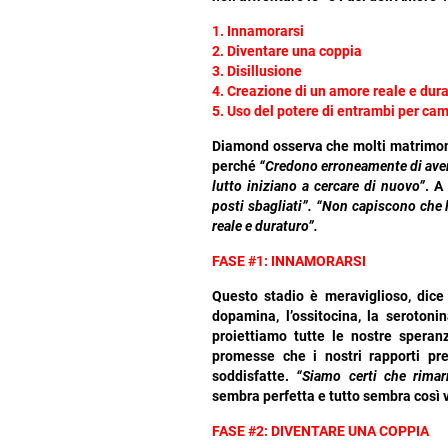
1. Innamorarsi
2. Diventare una coppia
3. Disillusione
4. Creazione di un amore reale e dur
5. Uso del potere di entrambi per ca
Diamond osserva che molti matrimoni
perché
“Credono erroneamente di aver 
lutto iniziano a cercare di nuovo”
. A
posti sbagliati”.
“Non capiscono che la
reale e duraturo”.
FASE #1: INNAMORARSI
Questo stadio è meraviglioso, dice
dopamina, l’ossitocina, la serotoni
proiettiamo tutte le nostre speranz
promesse che i nostri rapporti pr
soddisfatte.
“Siamo certi che rima
sembra perfetta e tutto sembra così v
FASE #2: DIVENTARE UNA COPPIA