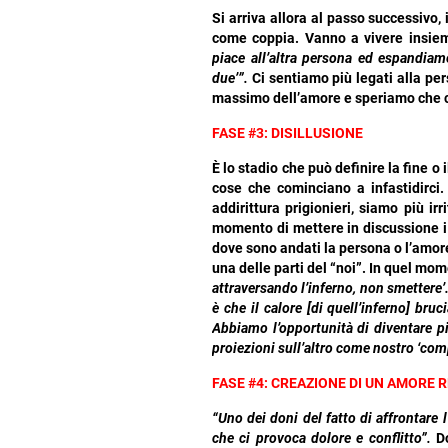
Si arriva allora al passo successivo,
come coppia. Vanno a vivere insie
piace all’altra persona ed espandiamo
due’”.
Ci sentiamo più legati alla per
massimo dell’amore e speriamo che co
FASE #3: DISILLUSIONE
È lo stadio che può definire la fine o 
cose che cominciano a infastidirci
addirittura prigionieri, siamo più irrit
momento di mettere in discussione i 
dove sono andati la persona o l’amor
una delle parti del “noi”. In quel mo
attraversando l’inferno, non smettere’.
è che il calore [di quell’inferno] bruc
Abbiamo l’opportunità di diventare p
proiezioni sull’altro come nostro ‘com
FASE #4: CREAZIONE DI UN AMORE 
“Uno dei doni del fatto di affrontare l
che ci provoca dolore e conflitto”.
D