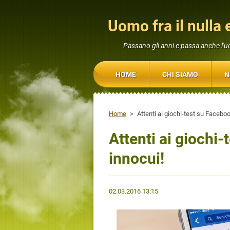
Uomo fra il nulla e
Passano gli anni e passa anche l'
HOME
CHI SIAMO
N
Home
>
Attenti ai giochi-test su Facebo
Attenti ai giochi
innocui!
02.03.2016 13:15