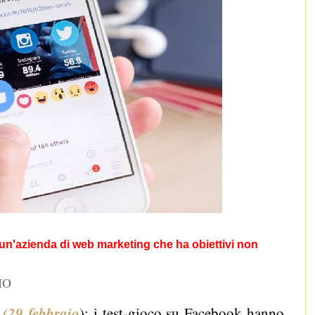
un'azienda di web marketing che ha obiettivi non
IO
 (29 febbraio
): i test-gioco su Facebook hanno